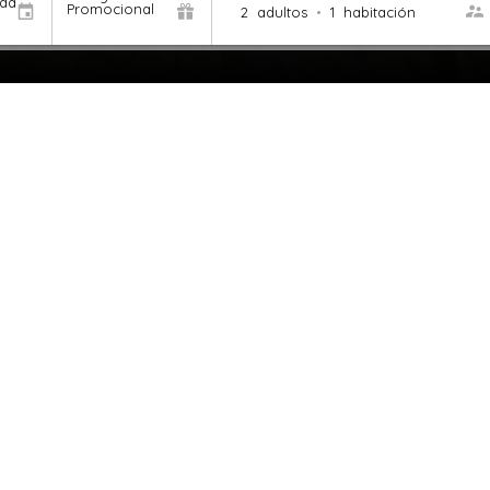
ida
Promocional
2
adultos
•
1
habitación
Gimnasio
Promociones
S >
VER MÁS >